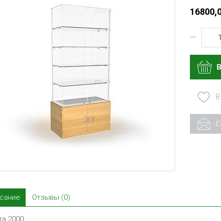
16800,0
В
С
сание
Отзывы (0)
та 2000