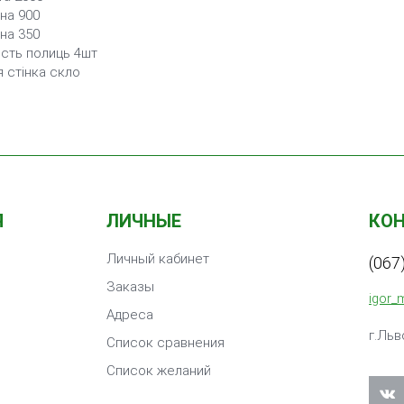
на 900
на 350
ість полиць 4шт
 стінка скло
Я
ЛИЧНЫЕ
КО
Личный кабинет
(067
Заказы
igor_
Адреса
г.Льв
Список сравнения
Список желаний