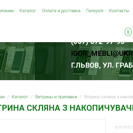
мпании
Каталог
Оплата и доставка
Галерея
Контакты
(067) 672-97-95
IGOR_MEBLI@UKR
Г.ЛЬВОВ, УЛ. ГРА
ная
Каталог
Витрины и прилавки
Вітрина скляна з нако
ТРИНА СКЛЯНА З НАКОПИЧУВА