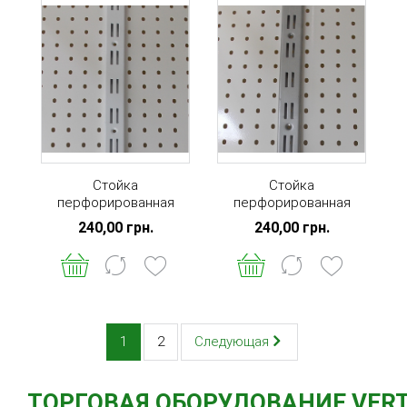
Стойка
Стойка
перфорированная
перфорированная
двойная белая
двойная металлик
240,00 грн.
240,00 грн.
L=2000мм
L=2000мм
1
2
Следующая
ТОРГОВАЯ ОБОРУДОВАНИЕ
VER