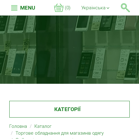
MENU
(0)
Українська
КАТЕГОРІЇ
Головна
Каталог
Торгове обладнання для магазинів одягу