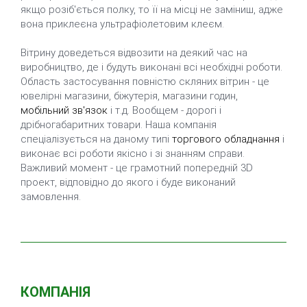
якщо розіб'ється полку, то її на місці не заміниш, адже
вона приклеєна ультрафіолетовим клеєм.
Вітрину доведеться відвозити на деякий час на
виробництво, де і будуть виконані всі необхідні роботи.
Область застосування повністю скляних вітрин - це
ювелірні магазини, біжутерія, магазини годин,
мобільний зв'язок
і т.д. Вообщем - дорогі і
дрібногабаритних товари. Наша компанія
спеціалізується на даному типі
торгового обладнання
і
виконає всі роботи якісно і зі знанням справи.
Важливий момент - це грамотний попередній 3D
проект, відповідно до якого і буде виконаний
замовлення.
КОМПАНІЯ