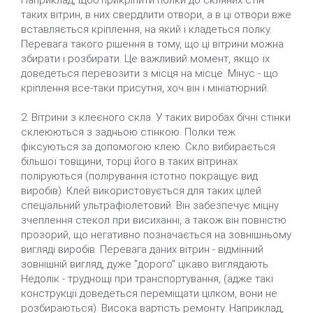
Наприклад, щоб прикріпити полки до скляних стін
таких вітрин, в них свердлити отвори, а в ці отвори вже
вставляється кріплення, на який і кладеться полку.
Перевага такого рішення в тому, що ці вітрини можна
збирати і розбирати. Це важливий момент, якщо їх
доведеться перевозити з місця на місце. Мінус - що
кріплення все-таки присутня, хоч він і мініатюрний.
2. Вітрини з клеєного скла. У таких виробах бічні стінки
склеюються з задньою стінкою. Полки теж
фіксуються за допомогою клею. Скло вибирається
більшої товщини, торці його в таких вітринах
поліруються (полірування істотно покращує вид
виробів). Клей використовується для таких цілей
спеціальний ультрафіолетовий. Він забезпечує міцну
зчеплення стекол при висиханні, а також він повністю
прозорий, що негативно позначається на зовнішньому
вигляді виробів. Перевага даних вітрин - відмінний
зовнішній вигляд, дуже "дорого" цікаво виглядають.
Недолік - труднощі при транспортування, (адже такі
конструкції доведеться переміщати цілком, вони не
розбираються). Висока вартість ремонту. Наприклад,