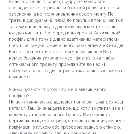
у вас торговою площею, по-друге - дозволить
заощадити час, отримавши бажаний результат після
звернення, а не після оновлення асортименту. По-
третє, індивідуальний підхід до покупки вітрини навіть в
такому насиченому в діловому плані місті, як Львів,
вигідно виділить Вас серед конкурентів. Алюмінієвий
профіль для вітрин є дивно адаптивним матеріалом -
простіше кажучи, саме з нього нам легше зробити для
Вас те, що вам хочеться. Тим часом, якщо у Вас
немає бажання витрачати час і фантазію на підбір
оптимального проекту, приїжджайте до нас - і
виберемо профіль для вітрин з тих зразків, які вже є в
наявності!
Якими бувають торгові вітрини з алюмінієвого
профілю?
На це питання важко відповісти описом - дивіться наш
каталог. Там Ви знайдете все, що хотіли купити чи не з
моменту створення свого бізнесу. Вас чекають
вертикальні і кутові вітрини, вітрини з накопичувачами і
подіумами, з глухою або прозорою задньою стінкою.
Алюмінієвий профіль для них робиться на