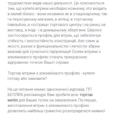
трудомістких видів нашої діяльності. Це пояснюється
тим, що купити вітрини необхідно кожному, хто входить
в малий бізнес - вони незамінні як в стаціонарному, так
і в пересувному магазині, в аптеці, в торговому
павільйоні, в «острівці» торгового центру і на ринку, на
виставці, а іноді - і в домашньому зберіганні. Широко
застосовується профіль для вітрин, що забезпечує
стійкість і зносостійкість конструкцій. Але саме ці
якості, разом з функціональністю і легкістю збірки
важливі для сучасного підприємця! Скляні вітрини з
алюмінієвого профілю стануть прекрасною
відправною точкою Вашої справи.
Торгові вітрини з алюмінієвого профілю - купити
готову або замовити?
На це питання немає однозначної відповіді. ПП
БЕЛЛІРА рекомендує Вам зробити всю
торгові
меблі
для Ваших точок на замовлення. По-перше,
виготовлення вітрин з алюмінієвого профілю
дозволить найбільш грамотно розпорядитися наявної