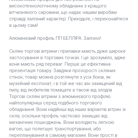
високотехнологічному обладнанні з кращого
вітчизняного сировини, що надає нашим виробам
справді залізний характер. Приходьте, і переконайтеся
в цьому самі!
Алюмінієвий профіль ПП БЕЛЛІРА. Залізно!
Скляні торгові вітрини і прилавки мають дуже широке
застосування в торгових точках. І це зрозуміло, адже
вони мають ряд переваг. Перше це ефективна
презентація товару. Завдяки прозорості скляних
стінок, товар можна розглянути з усіх боків, як
музейний експонат, і в той же час він захищений від
пилу, від любителів помацати а також від злодіїв.
Торгові скляні вітрини з алюмінієвого профілю
найпопулярніші серед подібного торгового
обладнання. Вони надійніші від інших варіантів вітрин зі
скла, оскільки профіль частково захищає від
механічних пошкоджень. Вони володіють легкою
вагою, що полегшує транспортування, або
перепланування в самому магазині. Вони прості в