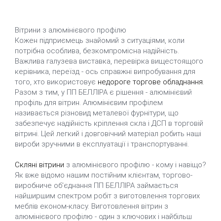
Вітрини з алюмінієвого профілю
Кожен підприємець знайомий з ситуаціями, коли
потрібна особлива, безкомпромісна надійність.
Важлива галузева виставка, перевірка вищестоящого
керівника, переїзд - ось справжні випробування для
того, хто використовує
недороге торгове обладнання
.
Разом з тим, у ПП БЕЛЛІРА є рішення - алюмінієвий
профіль для вітрин. Алюмінієвим профілем
називається різновид металевої фурнітури, що
забезпечує надійність кріплення скла і ДСП в торговій
вітрині. Цей легкий і довговічний матеріал робить наші
вироби зручними в експлуатації і транспортуванні.
Скляні вітрини
з алюмінієвого профілю - кому і навіщо?
Як вже відомо нашим постійним клієнтам, торгово-
виробниче об'єднання ПП БЕЛЛІРА займається
найширшим спектром робіт з виготовлення торгових
меблів економ-класу. Виготовлення вітрин з
алюмінієвого профілю - один з ключових і найбільш