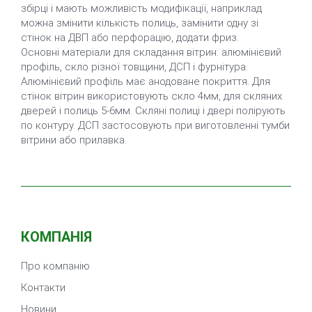
збірці і мають можливість модифікації, наприклад
можна змінити кількість полиць, замінити одну зі
стінок на ДВП або перфорацію, додати фриз.
Основні матеріали для складання вітрин: алюмінієвий
профіль, скло різної товщини, ДСП і фурнітура.
Алюмінієвий профіль має анодоване покриття. Для
стінок вітрин використовують скло 4мм, для скляних
дверей і полиць 5-6мм. Скляні полиці і двері полірують
по контуру. ДСП застосовують при виготовленні тумби
вітрини або прилавка.
КОМПАНІЯ
Про компанію
Контакти
Новини