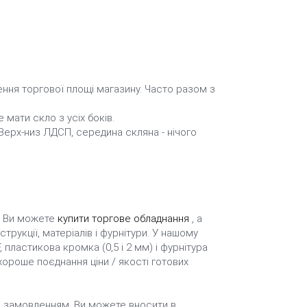
ення торгової площі магазину. Часто разом з
 мати скло з усіх боків.
. Верх-низ ЛДСП, середина скляна - нічого
х. Ви можете
купити торгове обладнання
, а
трукції, матеріалів і фурнітури. У нашому
пластикова кромка (0,5 і 2 мм) і фурнітура
хороше поєднання ціни / якості готових
м замовленням. Ви можете вносити в