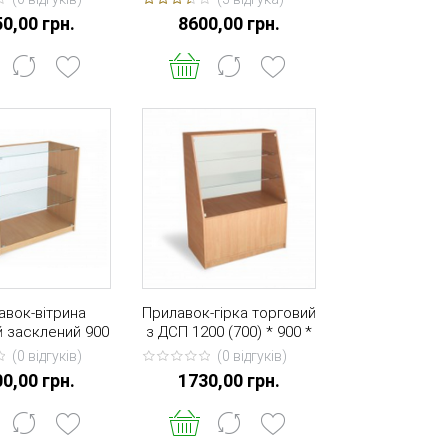
 ДВП) 2000 * 900
стінка - скло) 2000 * 900
0,00 грн.
8600,00 грн.
* 350
* 400
авок-вітрина
Прилавок-гірка торговий
й засклений 900
з ДСП 1200 (700) * 900 *
 900 * 500
500
(0 вiдгукiв)
(0 вiдгукiв)
0,00 грн.
1730,00 грн.