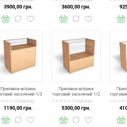
нка - дзеркало) 2000 *
стінка - скло) 2000 * 900
стінка -
3900,00 грн.
3600,00 грн.
925
900 * 400
* 400
Прилавок-вітрина
Прилавок-вітрина
Прил
рговий засклений 1/3
торговий засклений 1/2
торгови
900 * 900 * 500
900 * 900 * 450
*
(0 вiдгукiв)
(0 вiдгукiв)
1190,00 грн.
5300,00 грн.
410