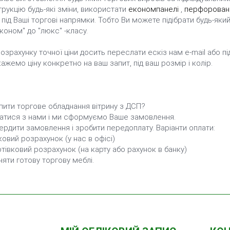
рукцію будь-які зміни, використати
економпанелі
,
перфоровані
під Ваші торгові напрямки. Тобто Ви можете підібрати будь-який
економ" до "люкс" -класу.
озрахунку точної ціни досить переслати ескіз нам e-mail або під'ї
ажемо ціну конкретно на ваш запит, під ваш розмір і колір.
пити торгове обладнання вітрину з ДСП?
затися з нами і ми сформуємо Ваше замовлення.
ердити замовлення і зробити передоплату. Варіанти оплати:
ковий розрахунок (у нас в офісі)
тівковий розрахунок (на карту або рахунок в банку)
яти готову торгову меблі.