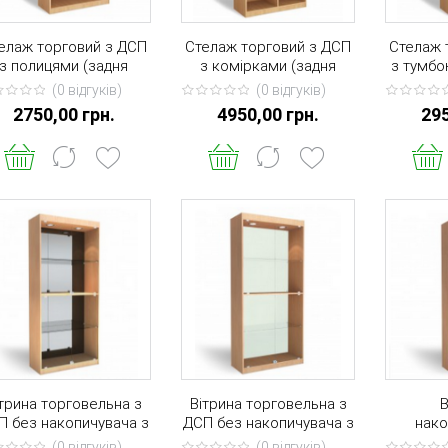
елаж торговий з ДСП
Стелаж торговий з ДСП
Стелаж 
з полицями (задня
з комірками (задня
з тумбо
інка ХДФ) 2000 * 900 *
стінка ДВП) 2000 * 900 *
ХДФ) 20
(0 вiдгукiв)
(0 вiдгукiв)
400
400
2750,00 грн.
4950,00 грн.
295
ітрина торговельна з
Вітрина торговельна з
В
П без накопичувача з
ДСП без накопичувача з
нако
ідсвічуванням (задня
підсвічуванням (задня
підсвіч
(0 вiдгукiв)
(0 вiдгукiв)