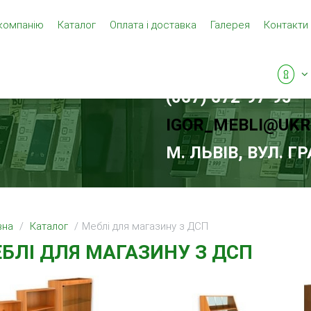
компанію
Каталог
Оплата і доставка
Галерея
Контакти
(067) 672-97-95
IGOR_MEBLI@UKR
М. ЛЬВIВ, ВУЛ. Г
вна
Каталог
Меблі для магазину з ДСП
БЛІ ДЛЯ МАГАЗИНУ З ДСП