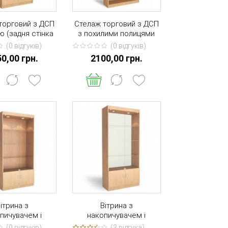
торговий з ДСП
Стелаж торговий з ДСП
ю (задня стінка
з похилими полицями
00 * 900 * 350
(задня стінка ДВП) 2000
(0 вiдгукiв)
(0 вiдгукiв)
* 900 * 400
0,00 грн.
2100,00 грн.
ітрина з
Вітрина з
пичувачем і
накопичувачем і
уванням (задня
підсвічуванням (задня
(0 вiдгукiв)
(3 вiдгука)