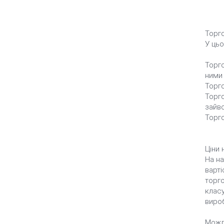
Торго
У цьо
Торго
ними
Торго
Торго
зайво
Торго
Ціни 
На на
варті
торго
класу
вироб
Можли