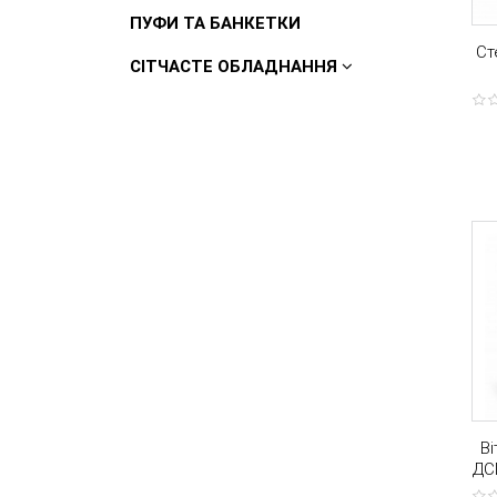
ПУФИ ТА БАНКЕТКИ
Ст
СІТЧАСТЕ ОБЛАДНАННЯ
ст
В
ДС
п