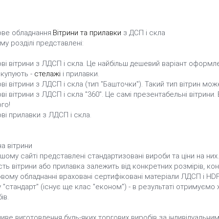
ве обладнання.
Вітрини та прилавки
з ДСП і скла
му розділі представлені:
ві вітрини з ЛДСП і скла. Це найбільш дешевий варіант оформл
 купують -
стелажі
і прилавки.
ві вітрини з ЛДСП і скла (тип "Башточки"). Такий тип вітрин може
ві вітрини з ЛДСП і скла "360". Це самі презентабельні вітрини
го!
ві прилавки з ЛДСП і скла.
на вітрини
шому сайті представлені стандартизовані вироби та ціни на ни
сть вітрини або прилавка залежить від конкретних розмірів, конс
вому обладнанні враховані сертифіковані матеріали ЛДСП і HDF, 
 "стандарт" (існує ще клас "економ") - в результаті отримуємо 
ів.
ве виготовлення будь-яких торгових виробів за індивідуальни