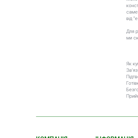
конст
саме 
від "
Для р
ми ск
Як ку
Зв'я
Підтв
Готів
Безго
Прийн