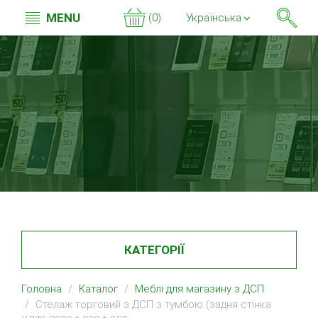
MENU
(0)
Українська
КАТЕГОРІЇ
Головна
Каталог
Меблі для магазину з ДСП
Стелаж торговий з ДСП з тумбою (задня стінка