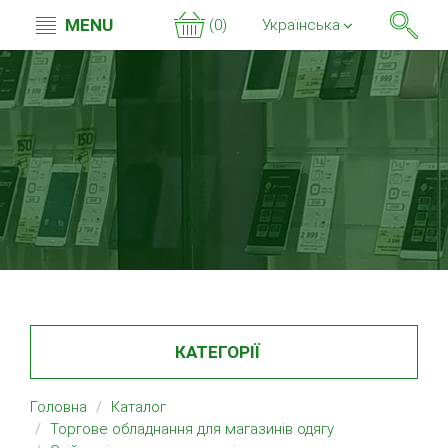
MENU
(0)
Українська
КАТЕГОРІЇ
Головна
Каталог
Торгове обладнання для магазинів одягу