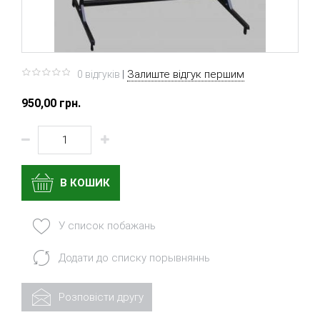
|
Залиште відгук першим
0 вiдгукiв
950,00 грн.
В КОШИК
У список побажань
Додати до списку порывняннь
Розповісти другу