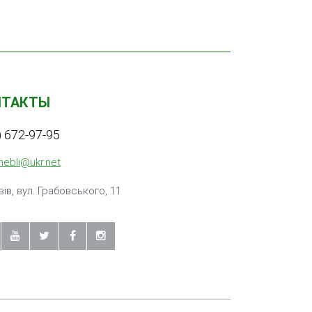
НТАКТЫ
) 672-97-95
mebli@ukr.net
вiв, вул. Грабовського, 11