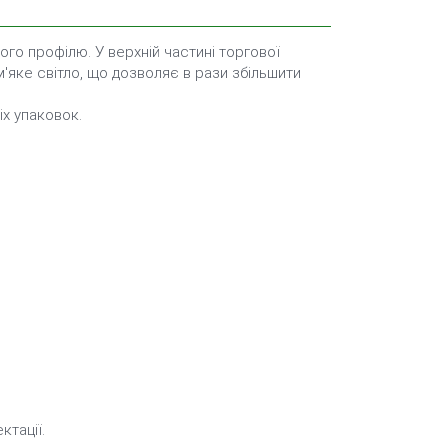
го профілю. У верхній частині торгової
'яке світло, що дозволяє в рази збільшити
іх упаковок.
тації.