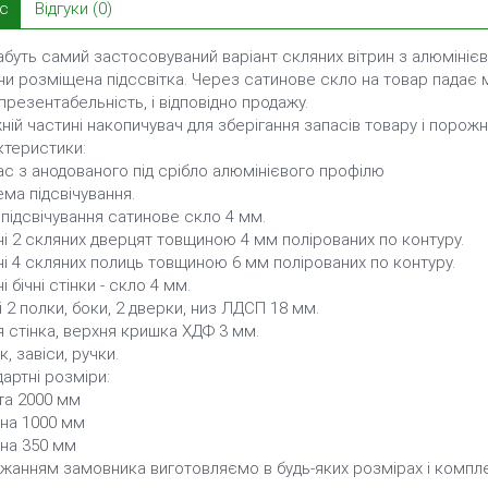
с
Відгуки (0)
буть самий застосовуваний варіант скляних вітрин з алюмінієво
ни розміщена підссвітка. Через сатинове скло на товар падає м
презентабельність, і відповідно продажу.
ній частині накопичувач для зберігання запасів товару і порожн
ктеристики:
с з анодованого під срібло алюмінієвого профілю
ма підсвічування.
підсвічування сатинове скло 4 мм.
і 2 скляних дверцят товщиною 4 мм полірованих по контуру.
і 4 скляних полиць товщиною 6 мм полірованих по контуру.
і бічні стінки - скло 4 мм.
 2 полки, боки, 2 дверки, низ ЛДСП 18 мм.
 стінка, верхня кришка ХДФ 3 мм.
, завіси, ручки.
артні розміри:
та 2000 мм
на 1000 мм
ина 350 мм
жанням замовника виготовляємо в будь-яких розмірах і комплек