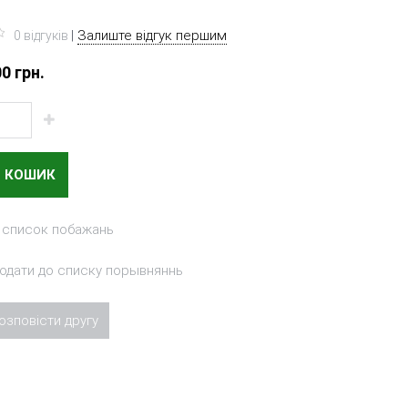
|
Залиште відгук першим
0 вiдгукiв
0 грн.
В КОШИК
 список побажань
одати до списку порывняннь
озповісти другу