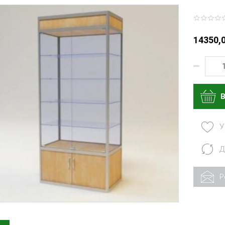
14350,0
У
Д
Р