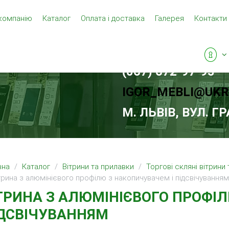
компанію
Каталог
Оплата і доставка
Галерея
Контакти
(067) 672-97-95
IGOR_MEBLI@UKR
М. ЛЬВIВ, ВУЛ. Г
вна
Каталог
Вітрини та прилавки
Торгові скляні вітрини
рина з алюмінієвого профілю з накопичувачем і підсвічуванням
ТРИНА З АЛЮМІНІЄВОГО ПРОФІ
ДСВІЧУВАННЯМ