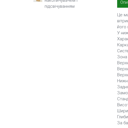
накопичувачем і
Опи
підсвічуванням
Це ма
вітри
його 
У ниж
Хара
Карка
Систе
Зона 
Верхн
Верхн
Верхн
Нижні
Задня
Замок
Станд
Висо
Шири
Глиб
За ба